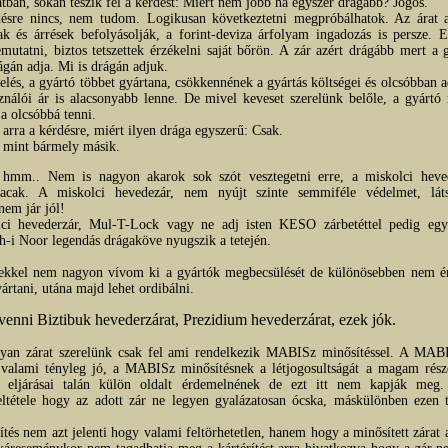
latban,
sokan teszik fel a kérdést
: Miért nem jobb ha egyszer drágább? Jogos.
désre nincs, nem tudom. Logikusan következtetni megpróbálhatok. Az árat 
ak és árrések befolyásolják, a forint-deviza árfolyam ingadozás is persze. E
utatni, biztos tetszettek érzékelni saját bőrön. A zár azért drágább mert a 
gán adja. Mi is drágán adjuk.
lés, a gyártó többet gyártana, csökkennének a gyártás költségei és olcsóbban 
ználói ár is alacsonyabb lenne. De mivel keveset szerelünk belőle, a gyártó
ja olcsóbbá tenni.
 arra a kérdésre, miért ilyen drága egyszerű: Csak.
 mint bármely másik.
m.. Nem is nagyon akarok sok szót vesztegetni erre, a miskolci heve
acak. A miskolci hevedezár, nem nyújt szinte semmiféle védelmet, láts
em jár jól!
olci hevederzár, Mul-T-Lock vagy ne adj isten KESO zárbetéttel pedig egy
-i Noor legendás drágaköve nyugszik a tetején.
ekkel nem nagyon vívom ki a gyártók megbecsülését de különösebben nem ér
ártani, utána majd lehet ordibálni.
enni Biztibuk hevederzárat, Prezidium hevederzárat, ezek jók.
yan zárat szerelünk csak fel ami rendelkezik MABISz minősítéssel. A MABI
y valami tényleg jó, a MABISz minősítésnek a létjogosultságát a magam rész
 eljárásai talán külön oldalt érdemelnének de
ezt itt nem kapják meg.
eltétele hogy az adott zár ne legyen gyalázatosan ócska, máskülönben ezen 
és nem azt jelenti hogy valami feltörhetetlen, hanem hogy a minősített zárat a