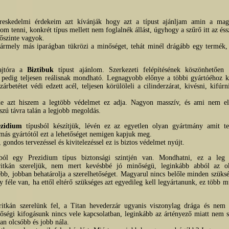
ereskedelmi érdekeim azt kívánják hogy azt a típust ajánljam amin a mag
om tenni, konkrét típus mellett nem foglalnék állást, úgyhogy a szűrő itt az éss
 őszinte vagyok.
 bármely más iparágban tükrözi a minőséget, tehát minél drágább egy termék,
ajtóra a
Biztibuk
típust ajánlom. Szerkezeti felépítésének köszönhetően 
 pedig teljesen reálisnak mondható. Legnagyobb előnye a többi gyártóéhoz k
árbetétet védi edzett acél, teljesen körülöleli a cilinderzárat, kivésni, kifúr
e azt hiszem a legtöbb védelmet ez adja. Nagyon masszív, és ami nem el
szú távra talán a legjobb megoldás.
ezidium
típusból készítjük, lévén ez az egyetlen olyan gyártmány amit tet
 más gyártótól ezt a lehetőséget nemigen kapjuk meg.
, gondos tervezéssel és kivitelezéssel ez is biztos védelmet nyújt.
ól egy Prezidium típus biztonsági szintjén van. Mondhatni, ez a leg e
 ritkán szereljük, nem mert kevésbbé jó minőségü, leginkább abból az 
ebb, jobban behatárolja a szerelhetőséget. Magyarul nincs belőle minden szüksé
gy féle van, ha ettől eltérő szükséges azt egyedileg kell legyártanunk, ez több
itkán szerelünk fel, a Titan hevederzár ugyanis viszonylag drága és nem 
őségi kifogásunk nincs vele kapcsolatban, leginkább az ártényező miatt nem s
van olcsóbb és jobb nála.