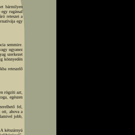
et bármilyen
ó egy rugással
ró reteszei a
rnatívája egy
ncia semmire.
 vagy ugyanez
yag szerkezet
dig könnyedén
okba reteszelő
n rögzíti azt,
zoga, egészen
erelhető fel,
t ott, ahova a
alamivel jobb,
 A kétszárnyú