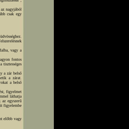
iglihúzással",
y az nagyjából
ább csak egy
 üdvösséghez.
elszerelésnek
falba, vagy a
Nagyon fontos
a tisztességes
gy a zár belső
etik a zárat.
rokat a belső
st, figyelmet
mmel láthatja
k az egyszerű
it figyelembe
nt előbb vagy