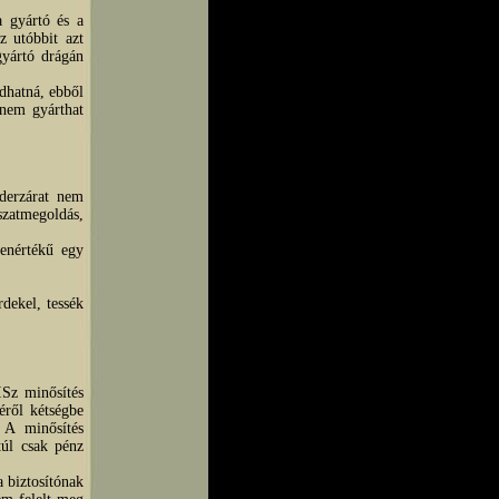
a gyártó és a
z utóbbit azt
gyártó drágán
adhatná, ebből
 nem gyárthat
derzárat nem
zatmegoldás,
enértékű egy
dekel, tessék
Sz minősítés
éről kétségbe
 A minősítés
túl csak pénz
 biztosítónak