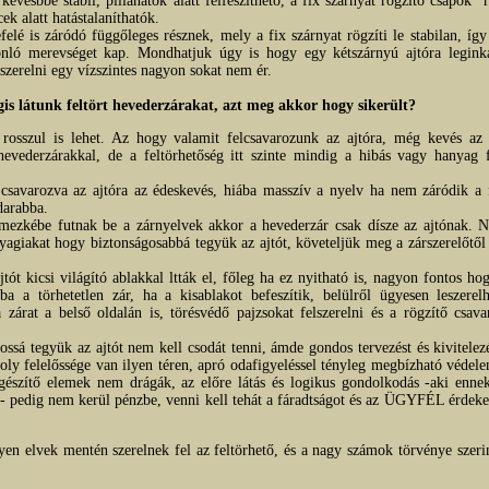
kevésbbé stabil, pillanatok alatt felfeszíthető, a fix szárnyat rögzítő csapok "r
ek alatt hatástalaníthatók.
lefelé is záródó függőleges résznek, mely a fix szárnyat rögzíti le stabilan, íg
onló merevséget kap. Mondhatjuk úgy is hogy egy kétszárnyú ajtóra legink
szerelni egy vízszintes nagyon sokat nem ér.
is látunk feltört hevederzárakat, azt meg akkor hogy sikerült?
s rosszul is lehet. Az hogy valamit felcsavarozunk az ajtóra, még kevés az
hevederzárakkal, de a feltörhetőség itt szinte mindig a hibás vagy hanyag f
csavarozva az ajtóra az édeskevés, hiába masszív a nyelv ha nem záródik a 
ndarabba.
mezkébe futnak be a zárnyelvek akkor a hevederzár csak dísze az ajtónak. 
yagiakat hogy biztonságosabbá tegyük az ajtót, követeljük meg a zárszerelőtől 
t kicsi világító ablakkal ltták el, főleg ha ez nyitható is, nagyon fontos ho
a a törhetetlen zár, ha a kisablakot befeszítik, belülről ügyesen leszerelh
a zárat a belső oldalán is, törésvédő pajzsokat felszerelni és a rögzítő csava
ssá tegyük az ajtót nem kell csodát tenni, ámde gondos tervezést és kivitelezé
oly felelőssége van ilyen téren, apró odafigyeléssel tényleg megbízható védele
egészítő elemek nem drágák, az előre látás és logikus gondolkodás -aki enne
- pedig nem kerül pénzbe, venni kell tehát a fáradtságot és az ÜGYFÉL érdeke
en elvek mentén szerelnek fel az feltörhető, és a nagy számok törvénye szeri