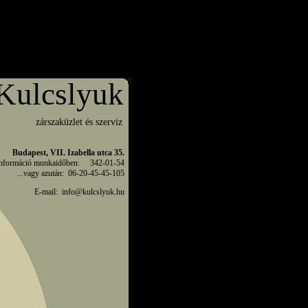
Kulcslyuk
zárszaküzlet és szerviz
Budapest, VII. Izabella utca 35.
Információ munkaidőben:     342-01-54

...vagy azután:  06-20-45-45-105
E-m
ail: 
 info@kulcslyuk.hu