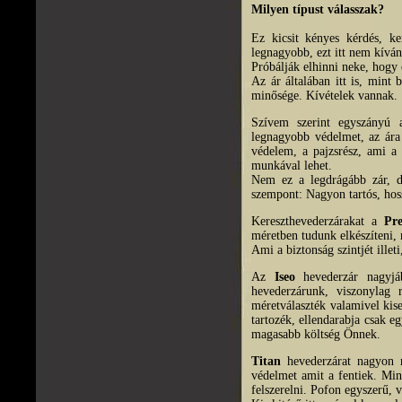
Milyen típust válasszak?
Ez kicsit kényes kérdés, k
legnagyobb, ezt itt nem kíván
Próbálják elhinni neke, hogy
Az ár általában itt is, mint
minősége. Kívételek vannak.
Szívem szerint egyszányú 
legnagyobb védelmet, az ára
védelem, a pajzsrész, ami a z
munkával lehet.
Nem ez a legdrágább zár, d
szempont: Nagyon tartós, hos
Kereszthevederzárakat a
Pr
méretben tudunk elkészíteni,
Ami a biztonság szintjét illeti
Az
Iseo
hevederzár nagyjáb
hevederzárunk, viszonylag
méretválaszték valamivel kis
tartozék, ellendarabja csak e
magasabb költség Önnek.
Titan
hevederzárat nagyon r
védelmet amit a fentiek. Min
felszerelni. Pofon egyszerű, 