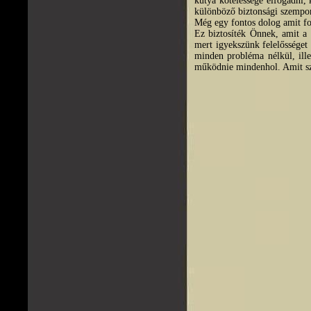
kutya kötelessége elfogadni,
különböző biztonsági szempo
Még egy fontos dolog amit fon
Ez biztosíték Önnek, amit a 
mert igyekszünk felelősséget 
minden probléma nélkül, ill
működnie mindenhol. Amit sze