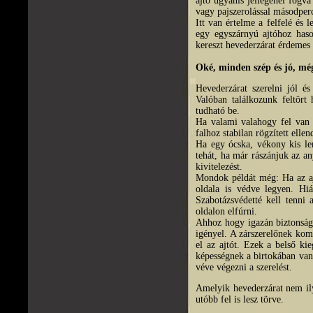
ajtó ugyanis jellegénél fogva 
vagy pajszerolással másodperc
Itt van értelme a felfelé és 
egy egyszárnyú ajtóhoz has
kereszt hevederzárat érdemes 
Oké, minden szép és jó, még
Hevederzárat szerelni jól é
Valóban találkozunk feltört 
tudható be.
Ha valami valahogy fel van 
falhoz stabilan rögzített elle
Ha egy ócska, vékony kis le
tehát, ha már rászánjuk az an
kivitelezést.
Mondok példát még: Ha az ajtó
oldala is védve legyen. Hiáb
Szabotázsvédetté kell tenni 
oldalon elfúrni.
Ahhoz hogy igazán biztonságo
igényel. A zárszerelőnek kom
el az ajtót. Ezek a belső ki
képességnek a birtokában van
véve végezni a szerelést.
Amelyik hevederzárat nem ily
utóbb fel is lesz törve.