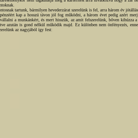
 káreseménykor nem tagadhatja meg a kártérítést arra hivatkozva hogy a zár n
ntoknak.
tosnak tartunk, bármilyen hevederzárat szerelünk is fel, arra három év jótállás
pénzéért kap a hosszú távon jól fog működni, a három évet pedig azért merjü
vállalni a munkánkért, és mert hisszük, az amit felszerelünk, bőven kihúzza a
etve azután is gond nélkül működik majd.
Ez különben nem önfényezés, enne
relünk az nagyjából így fest: