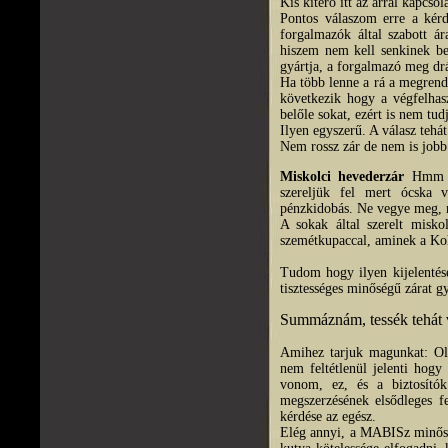
Kis kitérő itt az árral kapcso
Pontos válaszom erre a kér
forgalmazók által szabott ár
hiszem nem kell senkinek bem
gyártja, a forgalmazó meg drá
Ha több lenne a rá a megrende
következik hogy a végfelhas
belőle sokat, ezért is nem tud
Ilyen egyszerű. A válasz tehát
Nem rossz zár de nem is jobb
Miskolci hevederzár
Hmm hm
szereljük fel mert ócska v
pénzkidobás. Ne vegye meg, n
A sokak által szerelt misk
szemétkupaccal, aminek a Koh
Tudom hogy ilyen kijelentés
tisztességes minőségű zárat gy
Summáznám, tessék tehát v
Amihez tarjuk magunkat: Ol
nem feltétlenül jelenti hog
vonom, ez, és a biztosítók
megszerzésének elsődleges f
kérdése az egész.
Elég annyi, a MABISz minősít