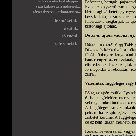
kulcskészítés kód alapján...
Befeszítés, berugás, pajszerr
vezérkulcsos zárrendszerek...
Ezek az egyszerű zárak, eg
biztonsági zárbetét egy egysz
zárrendszerek karbantartása...
beszakítható, a z
árbetétre a 
termékeink...
falba zárva megtartják az aj
biztonsági ajtónak.
áraink...
De az én ajtóm vadonat új,
jó tudni...
referenciák...
Hááát... Az attól függ.Több
Divatos és közkedvelt a műan
fából, többnyire fenyőfából 
hamar enged az erőszaknak, 
eltöredeznek. Ezek az ajtók n
Jó megoldás a robosztus, acél
zárral.
Vízszintes, függőleges vagy
Főleg az ajtón múlik. Egyszár
és ha megfelelően merev az 
vékony ajtókra indokolt keresz
A függőleges zárnak inkább 
például ha az ajtó egész hoss
zárbetét kerülne. A függőlege
de ez nem igazán mérhető, ne
Kereszt hevederzárat, vagyis