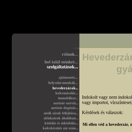
> >
>
>
rólunk...
Hevederzá
hol talál minket...
gyá
szolgáltatások...
ajtómentés...
helyszíni munkák...
hevederzárak...
kulcsmásolás...
Indokolt vagy nem indokolt
immobiliser...
vagy importot, vízszínteset
autózár szerviz...
autózár dugózás...
Kérdések és válaszok:
antik zárak felújítása...
ablakzárak általában...
kódolás és átkódolás...
Mi ellen véd a hevederzár,
kulcskészítés zár után...