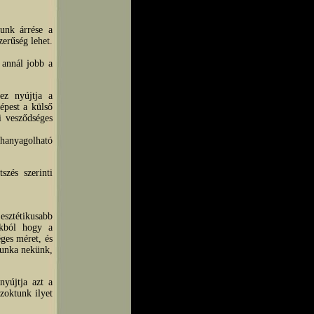
unk árrése a
zerűség lehet.
 annál jobb a
ez nyújtja a
épest a külső
ni vesződséges
hanyagolható
szés szerinti
sztétikusabb
okból hogy a
ges méret, és
 munka nekünk,
nyújtja azt a
zoktunk ilyet