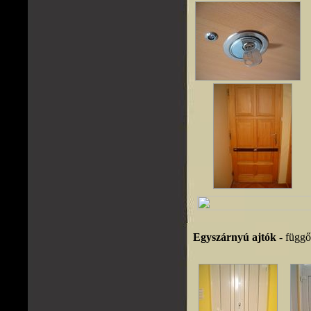
Egyszárnyú ajtók
- függől