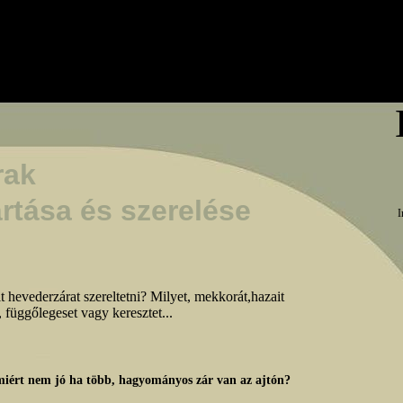
rak
rtása és szerelése


 hevederzárat szereltetni? Milyet, mekkorát,hazait
, függőlegeset vagy keresztet...
 miért nem jó ha több, hagyományos zár van az ajtón?