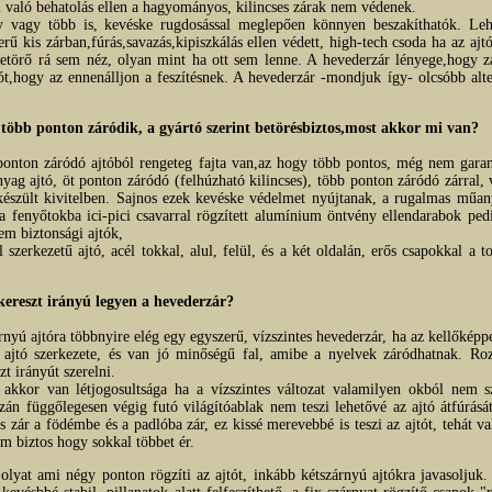
el való behatolás ellen a hagyományos, kilincses zárak nem védenek.
y vagy több is, kevéske rugdosással meglepően könnyen beszakíthatók. Leh
erű kis zárban,fúrás,savazás,kipiszkálás ellen védett, high-tech csoda ha az ajt
betörő rá sem néz, olyan mint ha ott sem lenne. A hevederzár lényege,hogy zá
tót,hogy az ennenálljon a feszítésnek. A hevederzár -mondjuk így- olcsóbb alte
 több ponton záródik, a gyártó szerint betörésbiztos,most akkor mi van?
 ponton záródó ajtóból rengeteg fajta van,az hogy több pontos, még nem gara
yag ajtó, öt ponton záródó (felhúzható kilincses), több ponton záródó zárral,
készült kivitelben. Sajnos ezek kevéske védelmet nyújtanak, a rugalmas műan
a fenyőtokba ici-pici csavarral rögzített alumínium öntvény ellendarabok pe
em biztonsági ajtók,
 szerkezetű ajtó, acél tokkal, alul, felül, és a két oldalán, erős csapokkal a t
 kereszt irányú legyen a hevederzár?
nyú ajtóra többnyire elég egy egyszerű, vízszintes hevederzár, ha az kellőképpe
ajtó szerkezete, és van jó minőségű fal, amibe a nyelvek záródhatnak. Ro
t irányút szerelni.
akkor van létjogosultsága ha a vízszintes változat valamilyen okból nem sz
zán függőlegesen végig futó világítóablak nem teszi lehetővé az ajtó átfúrásá
s zár a födémbe és a padlóba zár, ez kissé merevebbé is teszi az ajtót, tehát v
m biztos hogy sokkal többet ér.
 olyat ami négy ponton rögzíti az ajtót, inkább kétszárnyú ajtókra javasoljuk.