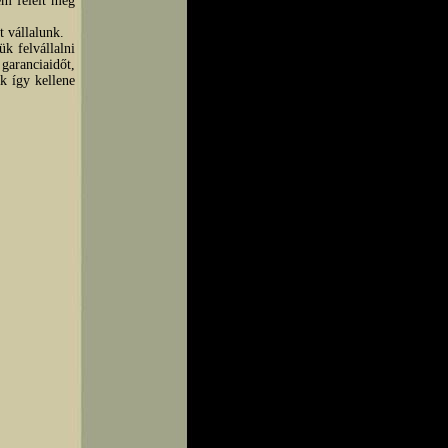
em felelt meg
t vállalunk.
k felvállalni
 garanciaidőt,
k így kellene