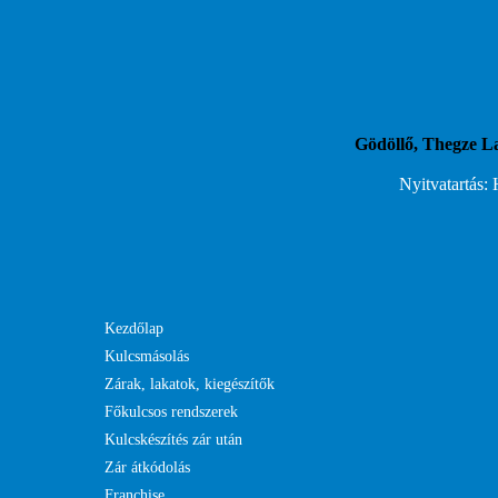
Gödöllő, Thegze L
Nyitvatartás:
Kezdőlap
Kulcsmásolás
Zárak, lakatok, kiegészítők
Főkulcsos rendszerek
Kulcskészítés zár után
Zár átkódolás
Franchise