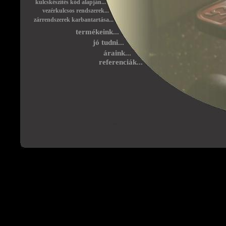
kulcskészítés kód alapján...
vezérkulcsos rendszerek...
zárrendszerek karbantartása...
termékeink...
jó tudni...
áraink...
referenciák...