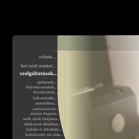
rólunk...
hol tatál minket...
szolgáltatások...
ajtómentés...
helyszíni munkák...
hevederzárak...
kulcsmásolás...
immobiliser...
autózárszerviz...
autózár dugózás...
antik zárak felújítása...
ablakzárak általában...
kódolás és átkódolás...
kulcskészítés zár után...