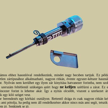
zámos ehhez hasonlóval rendelkezünk, mindet nagy becsben tartjuk. Ez péld
etlen zártípusához alkalmazható, nagyon ritkán, évente egyszer-kétszer haszná
nt. Nyilván nem kerülhet egy ilyen zár kinyitása hatvanezer forintba, nem szo
ne kelljen
 szerszám feltétlenül szükséges azért hogy
szétfúrni a zárat. Ez 
incezer forint is lehetne akár. Így a nyitás olcsóbb, viszont a szerkezet ár
ak egy kiló szöget vesz.
or berendezés egy kórházi osztályon. Rettentő drága és csak nagyon ritkán ke
s ami pótolja, ha pedig nem áll rendelkezésre akkor nincs más ami segít, tetszi
em jó. Senkinek se jó.