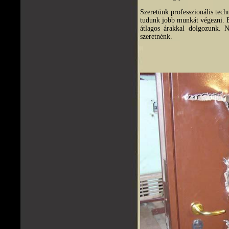
Szeretünk professzionális tech
tudunk jobb munkát végezni. E
átlagos árakkal dolgozunk. 
szeretnénk.