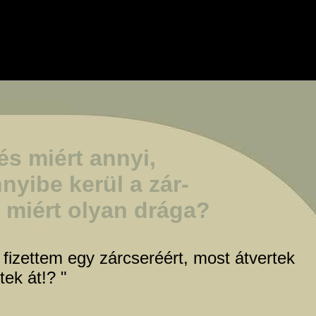
s miért annyi,

yibe kerül a zár-

s miért olyan drága?
t fizettem egy zárcseréért, most átvertek
ek át!? "