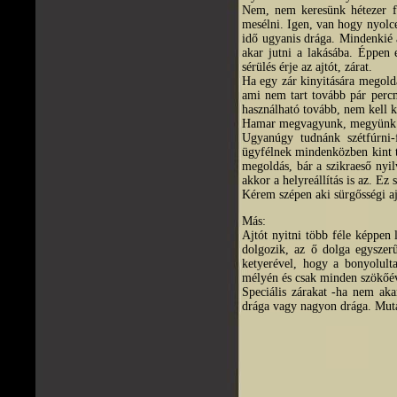
Nem, nem keresünk hétezer fo
mesélni. Igen, van hogy nyolc
idő ugyanis drága. Mindenkié 
akar jutni a lakásába. Éppen
sérülés érje az ajtót, zárat.
Ha egy zár kinyitására megold
ami nem tart tovább pár percn
használható tovább, nem kell k
Hamar megvagyunk, megyünk a 
Ugyanúgy tudnánk szétfúrni-f
ügyfélnek mindenközben kint te
megoldás, bár a szikraeső nyil
akkor a helyreállítás is az. Ez
Kérem szépen aki sürgősségi aj
Más:
Ajtót nyitni több féle képpen 
dolgozik, az ő dolga egyszer
ketyerével, hogy a bonyolulta
mélyén és csak minden szökőévb
Speciális zárakat -ha nem aka
drága vagy nagyon drága. Muta