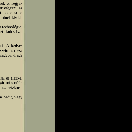
nek el fogjuk
r végezni, az
t akkor ha be
 minél kisebb
 technológia,
ti kulcsaival
lni. A kedves
szétúrás rossz
a nagyon drága
sal és flexxel
gát minenféle
 szervízkocsi
ám pedig vagy