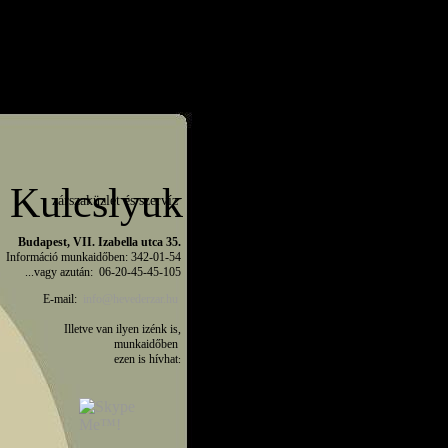
Kulcslyuk
zárszaküzlet és szervíz
Budapest, VII. Izabella utca 35.

Információ munkaidőben: 342-01-54

...vagy azután:  06-20-45-45-105
E-mail:  
info@hevederzar.hu 
Illetve van ilyen izénk is,

munkaidőben 

ezen is hívhat
: