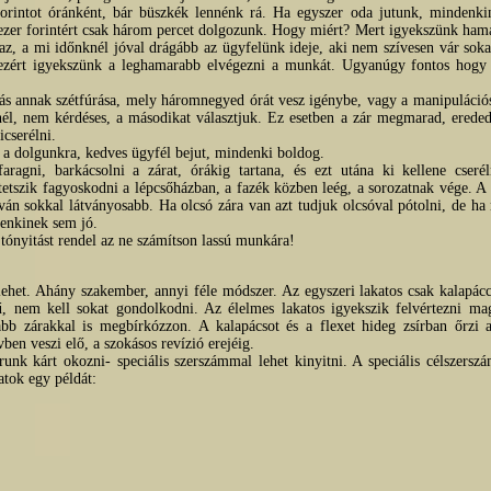
rintot óránként, bár büszkék lennénk rá. Ha egyszer oda jutunk, mindenki
ezer forintért csak három percet dolgozunk. Hogy miért? Mert igyekszünk hama
az, a mi időnknél jóval drágább az ügyfelünk ideje, aki nem szívesen vár soka
 ezért igyekszünk a leghamarabb elvégezni a munkát. Ugyanúgy fontos hogy
ás annak szétfúrása, mely háromnegyed órát vesz igénybe, vagy a manipulációs
él, nem kérdéses, a másodikat választjuk. Ez esetben a zár megmarad, eredede
icserélni.
dolgunkra, kedves ügyfél bejut, mindenki boldog.
aragni, barkácsolni a zárat, órákig tartana, és ezt utána ki kellene cseré
tszik fagyoskodni a lépcsőházban, a fazék közben leég, a sorozatnak vége. A 
ván sokkal látványosabb. Ha olcsó zára van azt tudjuk olcsóval pótolni, de h
 senkinek sem jó.
tónyitást rendel az ne számítson lassú munkára!
lehet. Ahány szakember, annyi féle módszer. Az egyszeri lakatos csak kalapácc
ű, nem kell sokat gondolkodni. Az élelmes lakatos igyekszik felvértezni ma
bb zárakkal is megbírkózzon. A kalapácsot és a flexet hideg zsírban őrzi a
en veszi elő, a szokásos revízió erejéig.
runk kárt okozni- speciális szerszámmal lehet kinyitni. A speciális célszersz
tok egy példát: