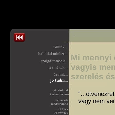
rólunk...
hol talál minket...
Mi mennyi é
szolgáltatások...
vagyis menn
termékek...
szerelés é
áraink...
jó tudni...
...zárainknak
"...ötvenezre
karbantartása
vagy nem vert
...betörések
módszertana
...félelmek
és tévhitek