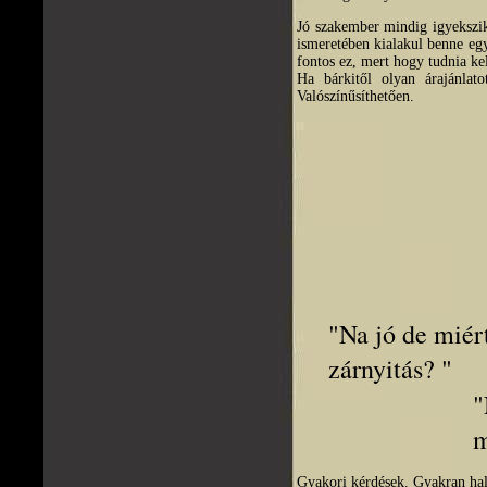
Jó szakember mindig igyekszik 
ismeretében kialakul benne egy
fontos ez, mert hogy tudnia kel
Ha bárkitől olyan árajánlat
Valószínűsíthetően.
"Na jó de miér
zárnyitás? "
"
m
Gyakori kérdések. G
yakran hal