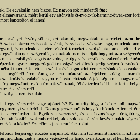
rték. De egyáltalán nem biztos. Ez nagyon sok mindentől függ.
lmagyarázni, miért kerül egy ajtónyitás öt-nyolc-tíz-harminc-ötven-ezer fori
 most kapcsoljon el innen!
c törvényei érvényesülnek, ezt akartuk, megszabták a kereteket, azon be
 A szabad piacon szabadok az árak, és szabad a választás joga, mindenki anny
gyenli, és mindenki annyiért vásárol terméket / szolgáltatást amennyit tud 
ik egyáltalán nem szégyenlik, vannak aki nem is tudják hogy mi az a szégyenér
lyamat önszabályzó, vagyis az volna, az ügyes és becsületes szakemberek élnén
képzetlen, gyors meggazdagodásra vágyó svindlerek pedig szépen kiesnének 
 néha ki mernénk nyitni a szánkat és hangot adni nemtetszésünknek, olyank
m megfelelő áron. Amig ez nem tudatosul az fejekben, addig is marad
bosszankodás ha valahol nagyon csúnyán lehúztak. A jelenség a mai magyar v
is fog megszűnni, csak a formák változnak, fél évtizeden belül már forint helye
ntes és a zárszerelő.
 az ilyen, nem is ritkán.
ául egy zárszerelés vagy ajtónyitás? Ez mindig függ a helyszíntől, napsza
s hogy mennyi van belőlük. No meg persze attól is hogy kit hívunk. A fentiek ér
n is szereltethetünk. Egyik sem szerencsés, és nem biztos hogy a drágább eg
árt már korábbi szakemberekkel, akik sok-sok pénzért kevés munkát végezte
r és ki a kókler? Ezt előre sajnos nem lehet tudni.
telefonon kérjen egy előzetes árajánlatot. Aki nem tud semmit mondani, azt nem 
it mondani, csak a munka végeztével hajlandó nyilatkozni azt el kell küldeni 