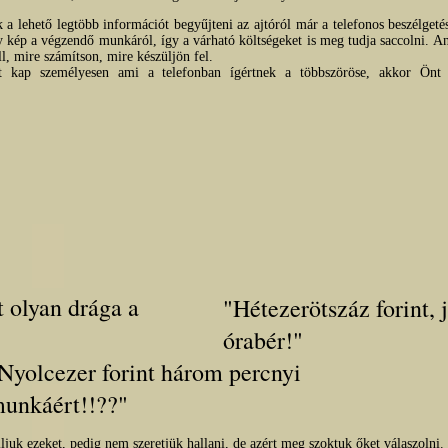
a lehető legtöbb információt begyűjteni az ajtóról már a telefonos beszélgeté
 kép a végzendő munkáról, így a várható költségeket is meg tudja saccolni. An
l, mire számítson, mire készüljön fel.
ot kap személyesen ami a telefonban ígértnek a többszöröse, akkor Önt 
t olyan drága a
"Hétezerötszáz forint, j
órabér!"
Nyolcezer forint három percnyi
unkáért!!??"
ljuk ezeket, pedig nem szeretjük hallani, de azért meg szoktuk őket válaszolni.