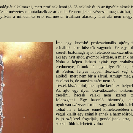
nológiát alkalmazni, mert profinak lenni jó. Jó nekünk és jó az ügyfeleinknek i
z természetesen mutatkozik az árban is. Ez nem jelent vészesen magas árakat
Nyilván a mindenhez értő ezermester ireálisan alacsony árai alá nem meg
Íme egy kevésbé professzionális ajtóny
csináltuk, erre büszkék vagyunk. Ez egy toll
szerelt biztonsági ajtó, felettébb szakszerűtle
aki így nyit ajtót, gyomor kérdése, a miénk n
Noha a képen látható nyitás egy szabályoz
eredménye, láttunk már ugyanilyet élőben, "ko
itt Pesten, fényes nappal flex-szel vág k
ajtóból, mert nem bír a zárral. Amúgy meg
és olcsó is, de annyira azért nem jó.
Tessék kiszámolni, mennyibe kerül ezt helyre
Az ajtó egy ilyen beavatkozástól tönkrem
cserélni, hacsak valaki nem szereti to
foldozgatni. Egy hasonló biztonsági ajt
nyolcvan-százezer forint, vagy akár több is le
Tehát ha a lakatos ennél kíméletesebben n
végül kiállít egy számlát ennek a harmadáró
is jó szájízzel fogadják, gondoljanak arra, 
sokkal több is lehetett volna.