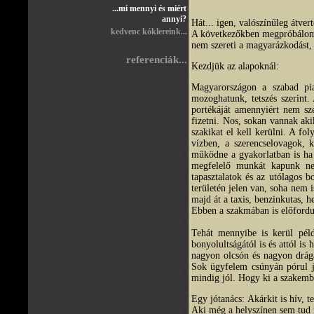
...mi mennyi és miért
annyi?
Hát... igen, valószínűleg átve
kedvenc kóklereink...
A következőkben megpróbálom e
nem szereti a magyarázkodást,
referenciák...
Kezdjük az alapoknál:
Magyarországon a szabad pia
mozoghatunk, tetszés szerint.
portékáját amennyiért nem szé
fizetni. Nos, sokan vannak ak
szakikat el kell kerülni. A fo
vízben, a szerencselovagok, 
működne a gyakorlatban is ha
megfelelő munkát kapunk ne
tapasztalatok és az utólagos 
területén jelen van, soha nem 
majd át a taxis, benzinkutas, he
Ebben a szakmában is előfordul
Tehát mennyibe is kerül péld
bonyolultságától is és attól i
nagyon olcsón és nagyon drágá
Sok ügyfelem csúnyán pórul j
mindig jól. Hogy ki a szakembe
Egy jótanács: Akárkit is hív, 
Aki még a helyszínen sem tud m