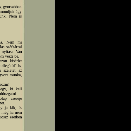
s, gyorsabban
, mondjuk úgy
yünk. Nem is
itás. Nem mi
as széfzárral
n nyitása. Van
em veszi be.
ott kísérlet
llégától" is,
i szeletet az
 gyors munka,
hozni!
egy, ki kell
ldozgatni -
ólap cseréje
het.
yitja kik, és
l, még ha nem
rossz esetben