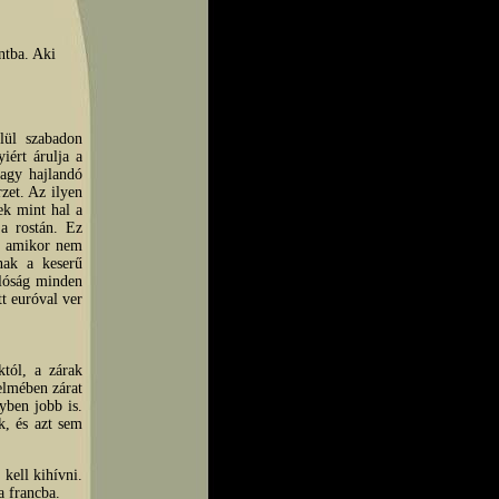
ntba. Aki
lül szabadon
iért árulja a
vagy hajlandó
zet. Az ilyen
ek mint hal a
a rostán. Ez
or amikor nem
nak a keserű
alóság minden
tt euróval ver
któl, a zárak
telmében zárat
yben jobb is.
k, és azt sem
kell kihívni.
a francba.