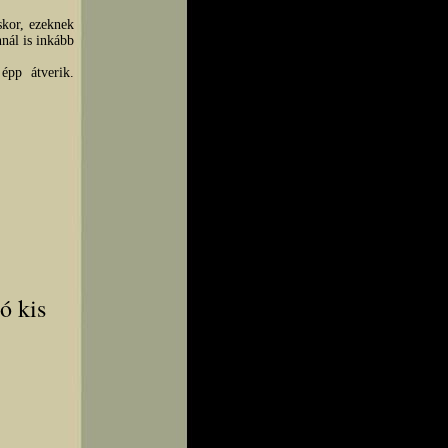
skor, ezeknek
nál is inkább
épp átverik.
ó kis