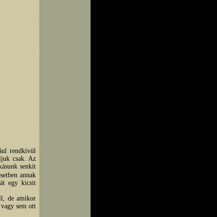
ául rendkívül
ljuk csak. Az
kásunk senkit
esetben annak
át egy kicsit
ll, de amikor
k vagy sem ott