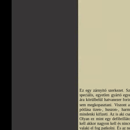
Ez egy zárnyitó szerkezet. S
speciális, egyetlen gyártó egy
ára körülbelül hatvanezer fori
sem megkopasztani. Viszont a
pótlása tizen-, huszon-, harm
mindenki kifizeti. Az is aki cs
Olyan ez mint egy defibrillát
kell akkor nagyon kell és ninc
valaki el fog patkolni. És az n