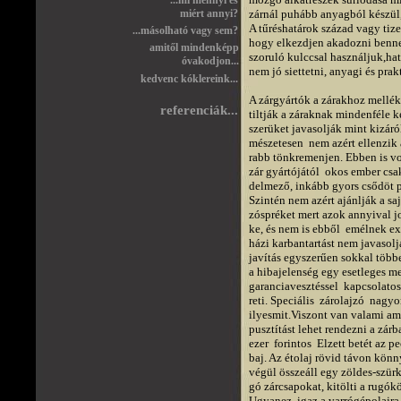
...mi mennyi és
miért annyi?
zárnál puhább anyagból készül, e
A tűréshatárok század vagy tiz
...másolható vagy sem?
hogy elkezdjen akadozni benne 
amitől mindenképp
szoruló kulccsal használjuk,ha
óvakodjon...
nem jó siettetni, anyagi és prak
kedvenc kóklereink...
A zárgyártók a zárakhoz melléke
referenciák...
tiltják a záraknak mindenféle ke
szerüket javasolják mint kizáról
mészetesen  nem azért ellenzik 
rabb tönkremenjen. Ebben is vo
zár gyártójától  okos ember csa
delmező, inkább gyors csődöt pre
Szintén nem azért ajánlják a saj
zóspréket mert azok annyival j
ke, és nem is ebből  emélnek extr
házi karbantartást nem javasoljá
javítás egyszerűen sokkal többet
a hibajelenség egy esetleges m
garanciavesztéssel  kapcsolatos 
reti. Speciális  zárolajzó  nagy
ilyesmit.Viszont van valami am
pusztítást lehet rendezni a zárb
ezer  forintos  Elzett betét az 
baj. Az étolaj rövid távon könn
végül összeáll egy zöldes-szürk
gó zárcsapokat, kitölti a rugóköz
Ugyanez  igaz a varrógépolajra,