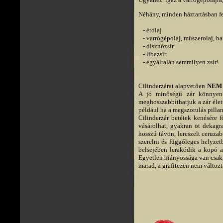
Néhány, minden háztartásban fel
   - étolaj

   - varrógépolaj, műszerolaj, ba
   - disznózsír

   - libazsír

   - egyáltalán semmilyen zsír!
Cilinderzárat alapvetően
NEM
A jó minőségű zár könnyen m
meghosszabbíthatjuk a zár élet
például ha a megszorulás pill
Cilinderzár betétek kenésére f
vásárolhat, gyakran öt dekagr
hosszú távon, lereszelt ceruzab
szerelni és függőleges helyzet
belsejében lerakódik a kopó a
Egyetlen hiányossága van csak, 
marad, a grafitezen nem változt