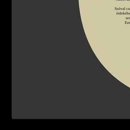
   Szóval c
     érdeké
       
        
       
     
   
            