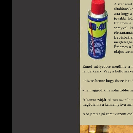
A szer amit
általános k
arra hogy a
további, kö
Érdemes a 
sprayvel, k
élettartamát
Bevésőzár
megfelel,ha
Érdemes a 
olajos szen
Ennél mélyebbre merülnie a h
rendelkezik. Vagyis kellő szaké
- biztos benne hogy össze is tu
- nem aggódik ha soha többé n
A kamra zárját bátran szerelhe
tragédia, ha a kamra nyitva ma
A bejárati ajtó zárát viszont cs