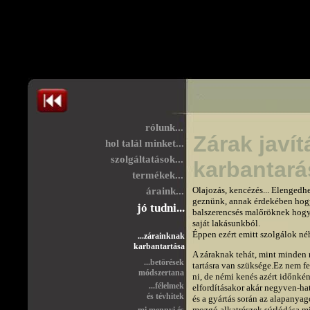
rólunk...
Zárak javít
hol talál minket...
szolgáltatások...
karbantará
termékek...
Olajozás, kencézés... Elengedhe
áraink...
geznünk, annak érdekében hogy
jó tudni...
balszerencsés malőröknek hogy 
saját lakásunkból.

Éppen ezért emitt szolgálok né
...zárainknak
karbantartása
A záraknak tehát, mint minden 
...betörések
tartásra van szüksége.Ez nem fe
módszertana
ni, de némi kenés azért időnkén
...félelmek
elfordításakor akár negyven-hat
és tévhitek
és a gyártás során az alapanyago
mozgó alkatrészek súrlódása miné