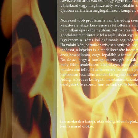
Nevezetesen arról van szó, hogy egyre több zára
vállalkozó vagy magánszemély  weboldalán  talá
újabban az általam megfogalmazott komplett sz
Nos ezzel több probléma is van, bár eddig sze
készítésére, átszerkesztésére és feltöltésére a
nem ritkán éjszakába nyúlóan, változtatás nélkü
gondolataimat tűntetik fel a sajátjuként, egy ki
Igyekszem  a   záras  kollegáimnak  segítségére 
Ha valaki kéri, bármikor szívesen nyújtok  segí
tanácsot, a képeket is  a rendelkezésére bocsát
azok használatára, vagy  legalább  a forrást jelöl
No  de az,  hogy a  honlapom szövegét lopják, 
mely fölött rendelkezni kizárólagos jogom van..
minden ami felkerül az internetre, az attól  a 
hamarosan lesz időm mindenkit egyenként megk
Addig  is kedves kollegák,  munkatársak, szak
emelgettek le ezt-azt,  íme  nektek szóló baro
Íme azoknak a listája, akik eddig tőlem loptak. 
fent is marad örökre.