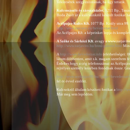
Tekintsétek szégyenlistának, ha úgy tetszik.
Kulcsmásoló és zárszaküzlet
, 1211 Bp., Taná
Boda Zsolt úr a kulcsainkról készült fotókat ha
Acélpajzs-Kulcs Kft.
1077 Bp. Király utca 99
http://www.zarcsere.eu/hevederzar.html
Az Acélpajzs Kft. a képeinket lopja és komplet
A Szőke és Sárközi Kft
. avagy a www.zarjavit
http://www.zarjavito.hu/html/galeria.html
Mind
A
http://www.hevederzar.info
(elérhetőségei: 
látom döbbenten, amit s.k. magam szereltem fel
Érdekes hogy a cég telefonszámai az Acélpajzs
rejtélyes személy kezében fonódnak össze. Gra
http://www.acelpajzs99.hu/?page=hevederzar-s
fel öt évvel ezelőtt.
Kulcsokról általam készített fotókat a
http://w
Már meg sem lepődöm.