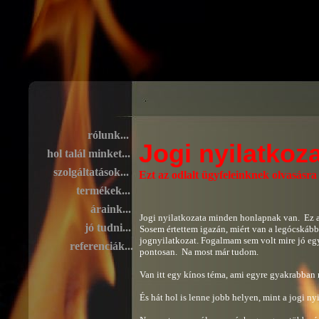
rólunk...
Jogi nyilatkoz
hol talál minket...
szolgáltatások...
Ezt az odlalt ügyfeleinknek olvasásra
termékek...
áraink...
Jogi nyilatkozata minden honlapnak van.  Ez az
jó tudni...
Sosem értettem igazán, miért van a legócskább 
jognyilatkozat. Fogalmam sem volt mire jó egy
referenciák...
pontosan. 
 Na most már tudom. 

Van itt egy kínos téma, ami egyre gyakrabban me
És hát hol is lenne jobb helyen, mint a jogi ny