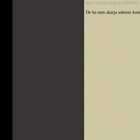
http://homar.blog.hu/2009/03/
De ha nem akarja sokezer komm