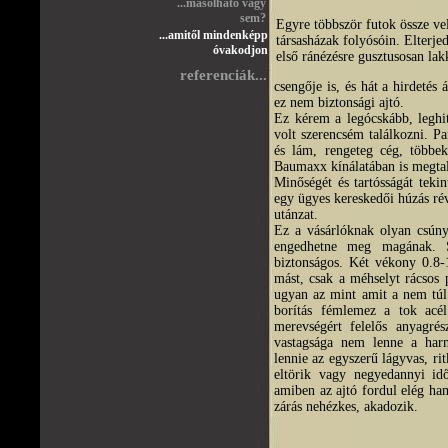
...másolható vagy
sem?
Egyre többször futok össze vel
...amitől mindenképp
társasházak folyósóin. Elterjed
óvakodjon
első ránézésre gusztusosan lakk
referenciák...
csengője is, és hát a hirdetés
ez nem biztonsági ajtó.
Ez kérem a legócskább, leghi
volt szerencsém találkozni. Pa
és lám, rengeteg cég, többek
Baumaxx kínálatában is megtal
Minőségét és tartósságát teki
egy ügyes kereskedői húzás rév
utánzat.
Ez a vásárlóknak olyan csún
engedhetne meg magának. S
biztonságos. Két vékony 0.8-
mást, csak a méhselyt rácsos 
ugyan az mint amit a nem túl 
borítás fémlemez a tok acél
merevségért felelős anyagrés
vastagsága nem lenne a harm
lennie az egyszerű lágyvas, ri
eltörik vagy negyedannyi id
amiben az ajtó fordul elég ham
zárás nehézkes, akadozik.