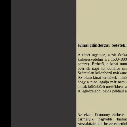
Kínai cilinderzár betétek..
A tünet ugyanaz, a zár ócska
kiskereskedelmi ára 1500-1800
persze). Érthető, a kínai mun
beérnék napi hat dolláros mu
Számtalan különböző márkane
Az olcsó kínai termékek minős
hogy a piac legalja már nem c
annak különböző mértékben, at
A legközelebbi példa például a
Az elzett Economy zárbetét 
bármelyik nagyobb barkác
zárszaküzletben beszerezhetün