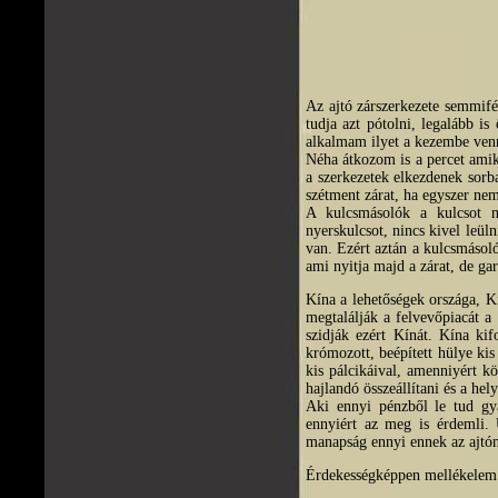
Az ajtó zárszerkezete semmif
tudja azt pótolni, legalább i
alkalmam ilyet a kezembe venn
Néha átkozom is a percet amiko
a szerkezetek elkezdenek sorba
szétment zárat, ha egyszer nem
A kulcsmásolók a kulcsot n
nyerskulcsot, nincs kivel leü
van. Ezért aztán a kulcsmásoló
ami nyitja majd a zárat, de g
Kína a lehetőségek országa, Kí
megtalálják a felvevőpiacát a
szidják ezért Kínát. Kína kifo
krómozott, beépített hülye ki
kis pálcikáival, amenniyért kö
hajlandó összeállítani és a hely
Aki ennyi pénzből le tud gyá
ennyiért az meg is érdemli.
manapság ennyi ennek az ajtón
Érdekességképpen mellékelem 