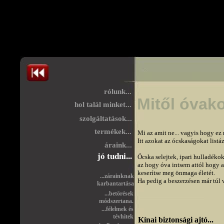
rólunk...
Mitől óvako
hol talál minket...
szolgáltatások...
termékek...
Mi az amit ne... vagyis hogy ez 
Itt azokat az ócskaságokat list
áraink...
jó tudni...
Ócska selejtek, ipari hulladékok
az hogy óva intsem attól hogy a 
keserítse meg önmaga életét. 

...zárainknak
Ha pedig a beszerzésen már túl v
karbantartása
...betörések
módszertana.
...félelmek és
tévhitek
Kínai biztonsági ajtó...