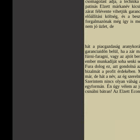
csomagolást adja, a technik
patinás Elzett márkanév kics
zárat félévente vihetjük garanc
előállítási költség, és a be
forgalmazónak még így is me
nem jó üzlet, de
hát a piacgazdaság aranykorá
garanciaidőn belül, ha a zár m
fúrni-faragni, vagy az ajtót ber
ember munkadíját soha senki se
Fura dolog ez, azt gondolná az
bizalmát a profit érdekében. M
már, de hát a név, az ég szere
Szerintem nincs olyan válság 
egyformán. Én úgy vélem az jel
csinálni bátran! Az Elzett Econ