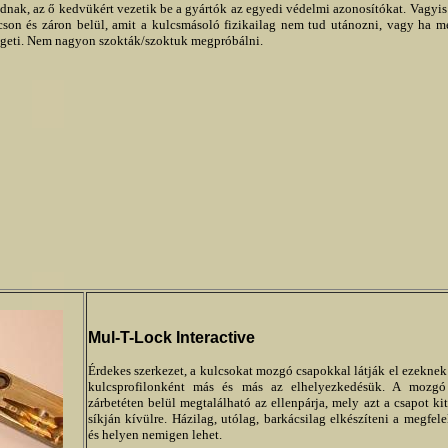
nak, az ő kedvükért vezetik be a gyártók az egyedi védelmi azonosítókat. Vagyis
cson és záron belül, amit a kulcsmásoló fizikailag nem tud utánozni, vagy ha mé
geti. Nem nagyon szokták/szoktuk megpróbálni.
Mul-T-Lock Interactive
Érdekes szerkezet, a kulcsokat mozgó csapokkal látják el ezeknek
kulcsprofilonként más és más az elhelyezkedésük. A mozgó
zárbetéten belül megtalálható az ellenpárja, mely azt a csapot kit
síkján kívülre. Házilag, utólag, barkácsilag elkészíteni a megfel
és helyen nemigen lehet.