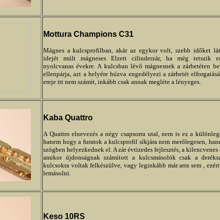
Mottura Champions C31
Mágnes a kulcsprofilban, akár az egykor volt, szebb időket lá
idejét múlt mágneses Elzett cilinderzár, ha még tetszik 
nyolcvanas évekre. A kulcsban lévő mágnesnek a zárbetéten bel
ellenpárja, azt a helyére húzva engedélyezi a zárbetét elforgatás
ereje itt nem számít, inkább csak annak megléte a lényeges.
Kaba Quattro
A Quattro elnevezés a négy csapsorra utal, nem is ez a különleg
hanem hogy a furatok a kulcsprofil síkjára nem merőlegesen, ha
szögben helyezkednek el. A zár évtizedes fejlesztés, a kilencvenes 
amikor újdonságnak számított a kulcsmásolók csak a deréks
kulcsokra voltak felkészülve, vagy leginkább már arra sem , ezér
lemásolni.
Keso 10RS