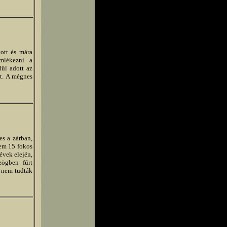
tott és mára
emlékezni a
ül adott az
át. A mégnes
es a zárban,
nem 15 fokos
évek elején,
zögben fúrt
t nem tudták