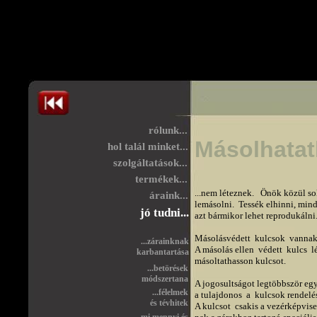
rólunk...
Másolhatatl
hol talál minket...
szolgáltatások...
termékek...
...nem léteznek.   Önök közül so
áraink...
lemásolni.  Tessék elhinni, mind
jó tudni...
azt bármikor lehet reprodukáln
Másolásvédett  kulcsok  vannak,
...zárainknak
A másolás ellen  védett  kulcs  
karbantartása
másoltathasson kulcsot. 

...betörések
módszertana
A jogosultságot legtöbbször egy 
...félelmek
a tulajdonos  a  kulcsok rendelés
és tévhitek
A kulcsot  csakis a vezérképvise