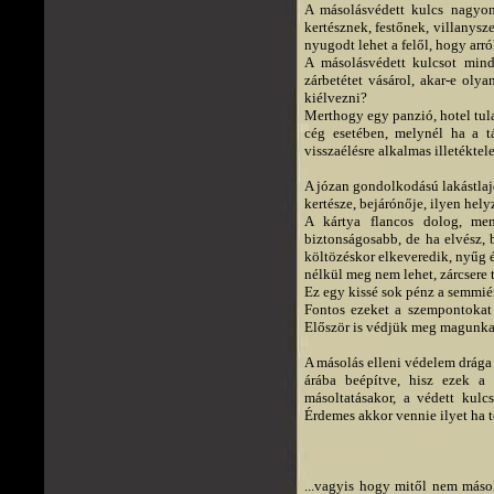
A másolásvédett kulcs nagyon
kertésznek, festőnek, villanys
nyugodt lehet a felől, hogy arró
A másolásvédett kulcsot mind
zárbetétet vásárol, akar-e olya
kiélvezni?
Merthogy egy panzió, hotel tul
cég esetében, melynél ha a t
visszaélésre alkalmas illetéktel
A józan gondolkodású lakástlaj
kertésze, bejárónője, ilyen hely
A kártya flancos dolog, men
biztonságosabb, de ha elvész, b
költözéskor elkeveredik, nyűg é
nélkül meg nem lehet, zárcsere t
Ez egy kissé sok pénz a semmiér
Fontos ezeket a szempontokat 
Először is védjük meg magunka
A másolás elleni védelem drága d
árába beépítve, hisz ezek a
másoltatásakor, a védett kulc
Érdemes akkor vennie ilyet ha t
...vagyis hogy mitől nem másol