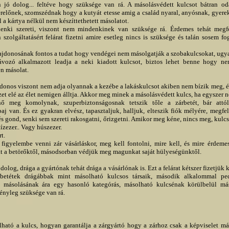
 jó dolog... feltéve hogy szüksége van rá. A másolásvédett kulcsot bátran od
zerelőnek, szomszédnak hogy a kutyát etesse amig a család nyaral, anyósnak, gyere
l a kártya nélkül nem készíttethetett másolatot.
enki szereti, viszont nem mindenkinek van szüksége rá. Érdemes tehát megf
n szolgáltatásért felárat fizetni amire esetleg nincs is szüksége és talán sosem fo
ajdonosának fontos a tudat hogy vendégei nem másolgatják a szobakulcsokat, ugy
ávozó alkalmazott leadja a neki kiadott kulcsot, biztos lehet benne hogy n
en másolat.
donos viszont nem adja olyannak a kezébe a lakáskulcsot akiben nem bízik meg, é
zet elé az élet nemigen álltja. Akkor meg minek a másolásvédett kulcs, ha egyszer n
ő meg komolynak, szuperbiztonságosnak tetszik tőle a zárbetét, bár attó
aj van. És ez gyakran elvész, tapasztaljuk, halljuk, elteszik fiók mélyére, megfe
s gond, senki sem szereti rakosgatni, őrizgetni. Amikor meg kéne, nincs meg, kulcs
ízezer.. Vagy húszezer.
t.
figyelembe venni zár vásárláskor, meg kell fontolni, mire kell, és mire érdemes
t a betörőktől, másodsorban védjük meg magunkat saját hülyeségünktől.
olog, drága a gyártónak tehát drága a vásárlónak is. Ezt a felárat kétszer fizetjük k
 betétek drágábbak mint másolható kulcsos társaik, második alkalommal pe
s másolásának ára egy hasonló kategórás, másolható kulcsénak körülbelül másf
ényleg szüksége van rá.
ható a kulcs, hogyan garantálja a zárgyártó hogy a zárhoz csak a képviselet má