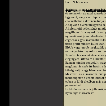
Hát... Nehézkesen.
A minimális amit egy zárgyártó 
Pár szó a technikai oldalr
és esetenként az azzal szerződöt
Egyszerű, vagy akár lapmart k
elkészíthetné akkor nem tudja l
A nagyobb nyerskulcsgyártó cég
A kulcsprofil védettségét minde
megállapodik a nyerskulcsot 
nyomatékosítja az ideológiát.
cégnél az egyik matematikus ki
tiszta profit minden kulcs után.
Előbb vagy utóbb megkezdik a 
az utángyártott nyerskulcsot inn
Természetesen a lakatos ezt meg
elég ügyes, kitartó és elhivatott
Ez nem mindig bonyolult, magun
megfontolás szab itt határt a
kifarigcsáljon egy háromezer fo
Másrészt, és e második érv j
melldöngetve a védett kulcsot m
ebben a földi életében már ne
partnereivel.
Ez különben nem is jellemző, 
ilyen fajta visszaélésről.