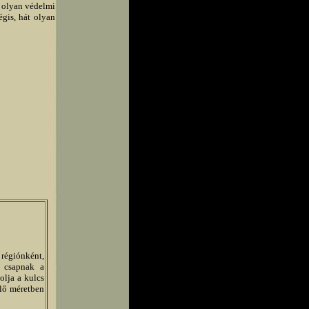
 olyan védelmi
gis, hát olyan
 régiónként,
 csapnak a
olja a kulcs
elő méretben