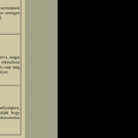
 szerszámok
tos nemigen
l.
zülve, magát
elkészíteni
gós csap még
ilyet.
mélységben,
sítják hogy
okszorosítsa