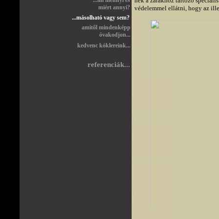
...mi mennyi és
nek a zárakhoz tartozó speciáli
miért annyi?
védelemmel ellátni, hogy az ille
...másolható vagy sem?
amitől mindenképp
óvakodjon...
kedvenc kóklereink...
referenciák...