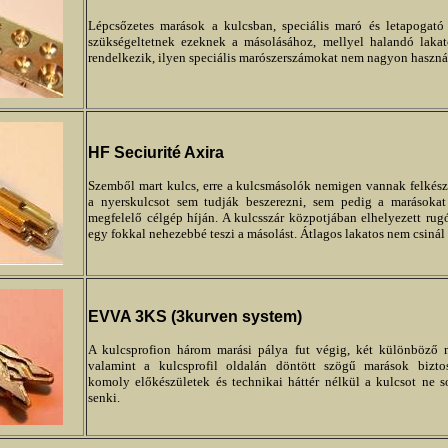
Lépcsőzetes marások a kulcsban, speciális maró és letapogató
szükségeltetnek ezeknek a másolásához, mellyel halandó laka
rendelkezik, ilyen speciális marószerszámokat nem nagyon haszná
HF Seciurité Axira
Szemből mart kulcs, erre a kulcsmásolók nemigen vannak felkés
a nyerskulcsot sem tudják beszerezni, sem pedig a marásokat 
megfelelő célgép híján. A kulcsszár közpotjában elhelyezett ru
egy fokkal nehezebbé teszi a másolást. Átlagos lakatos nem csinál 
EVVA 3KS (3kurven system)
A kulcsprofion három marási pálya fut végig, két különböző 
valamint a kulcsprofil oldalán döntött szögű marások bizto
komoly előkészületek és technikai háttér nélkül a kulcsot ne s
senki.