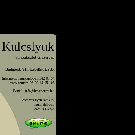
Kulcslyuk
zárszaküzlet és szerviz
Információ munkaidőben: 342-01-54

...vagy azután:  06-20-45-45-105
E-mail:  info@hevederzar.hu 

Illetve van ilyen izénk is,

munkaidőben 

ezen is hívhat
: