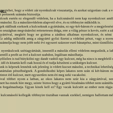
megtehet, hogy a védett zár nyerskulcsát visszatartja, és azokat szigorúan csak a v
ól...
t pertnerek számára biztosítja.
ulcsok esetén ez elegendő védelem, ha a kulcsmásoló nem kap nyerskulcsot amib
emásolni. Ez a másolásvédelem alapvető elve, és ez többnyire működik is.
ek ráállnak ezeknek a kulcsoknak a gyártására, ez egy-két-három év a megjelenéstő
n országban megvásárolni rettenetesen drága, erre a világ pénze is kevés, ezért a z
gyártóval, megkéri hogy ne gyártsa a zárához alkalmas nyerskulcsot, és némi
 Ez addig működik amig a zárgyártó győzi fizetni a védelmi pénzt, vagy a nyers
számolja hogy nem jobb neki évi egyszeri százezer euró bánatpénz, mint tízmilliós
nyerskulcsok szériagyártását, innentől a másolás elleni védelem megszűnik, a la
entől a profit az övé a kulcsot szabdon, legálisan másolhatja.
előzően is tud bütykölni egy darab vasból egy kulcsot, még ha nincs is megfelelő 
, idő és kitartás kell csak hozzá és el tudja készíteni a szükséges kulcsot.
k is képesek lennénk sok jelenleg is védett kucsot másolni, a technikai lehetőség
 határtalan pénzéhségnek. A gondolkodni képes lakatos nem szán rá két-három 
rintot érő kulcsot, mert egyszerűen nem éri meg neki vacakolni.
óval többet nyom a latban, az okos lakatos nem szúr kia a zárgyártóval, n
ert ha ennek híre megy, szinte biztos hogy a gyártó bizalmára többet nem számítha
m forgalmazhatja. Ugyan kinek kell ez? Egy vacak kulcsért az ember nem rúgja 
a kulcsmásoló kollegák többnyire tisztában vannak ezekkel, nemigen hallottam m