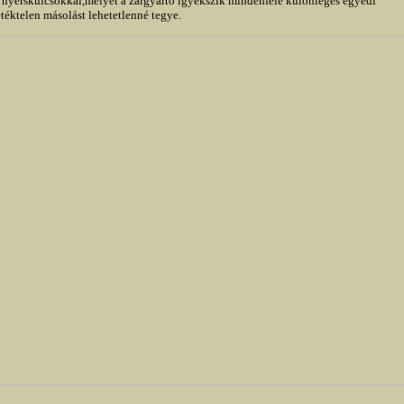
s nyerskulcsokkal,melyet a zárgyártó igyekszik mindenféle különleges egyedi

téktelen másolást lehetetlenné tegye. 