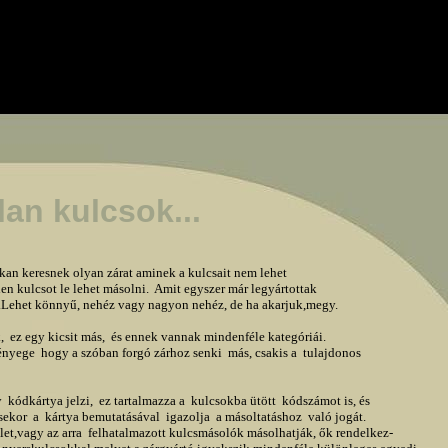
an kulcsok...
kan keresnek olyan zárat aminek a kulcsait nem lehet 

en kulcsot le lehet másolni.  Amit egyszer már legyártottak 

i.Lehet könnyű, nehéz vagy nagyon nehéz, de ha akarjuk,megy.

  ez egy kicsit más,  és ennek vannak mindenféle kategóriái.
lényege  hogy a szóban forgó zárhoz senki  más, csakis a  tulajdonos 

 kódkártya jelzi,  ez tartalmazza a  kulcsokba ütött  kódszámot is, és 

ekor  a  kártya bemutatásával  igazolja  a másoltatáshoz  való jogát. 

let,vagy az arra  felhatalmazott kulcsmásolók másolhatják, ők rendelkez-
