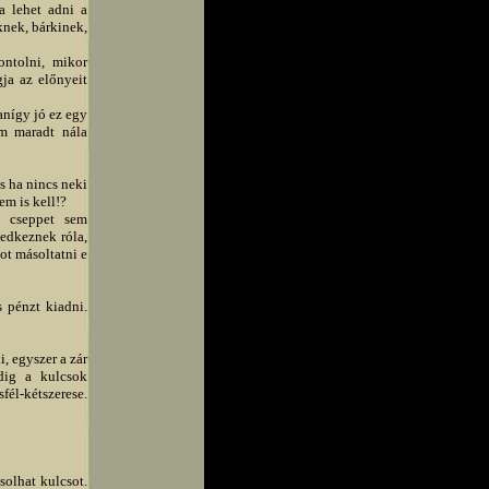
a lehet adni a
knek, bárkinek,
ontolni, mikor
gja az előnyeit
anígy jó ez egy
em maradt nála
s ha nincs neki
em is kell!?
l cseppet sem
ledkeznek róla,
ot másoltatni e
 pénzt kiadni.
i, egyszer a zár
dig a kulcsok
él-kétszerese.
solhat kulcsot.