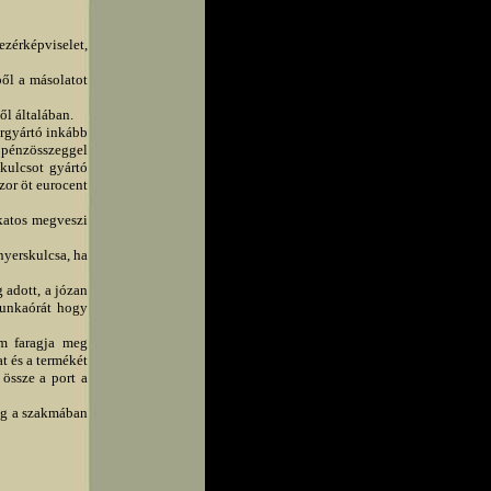
ezérképviselet,
ől a másolatot
l általában.
árgyártó inkább
 pénzösszeggel
kulcsot gyártó
zor öt eurocent
katos megveszi
nyerskulcsa, ha
 adott, a józan
munkaórát hogy
em faragja meg
t és a termékét
össze a port a
ég a szakmában